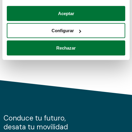
Coches de segunda mano
Si lo permite, también quisiéramos:
Aceptar
Recopilar información sobre su ubicación geográfica
Coches de km0
que puede tener una precisión de varios metros
Configurar
Coches de renting
Identificar su dispositivo analizándolo activamente
para buscar características específicas (huellas
Rechazar
digitales)
Obtenga más información sobre cómo se procesan sus
datos personales y establezca sus preferencias en la
sección de datos
. Puede cambiar o retirar su
consentimiento en cualquier momento en la Declaración
de cookies.
Las cookies de este sitio web se usan para personalizar
el contenido y los anuncios, ofrecer funciones de redes
sociales y analizar el tráfico. Además, compartimos
Conduce tu futuro,
información sobre el uso que haga del sitio web con
desata tu movilidad
nuestros partners de redes sociales, publicidad y análisis