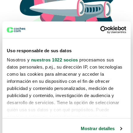
Uso responsable de sus datos
Nosotros y
nuestros 1022 socios
procesamos sus
datos personales, p.ej., su dirección IP, con tecnologías
como las cookies para almacenar y acceder la
Lo sentimos, no sabemos como
información en su dispositivo con el fin de ofrecer
te hemos traido hasta aquí.
publicidad y contenido personalizados, medición de
publicidad y contenido, investigación de audiencia y
desarrollo de servicios. Tiene la opción de seleccionar
Pero puedes encontrar el coche que estás
quién usa sus datos y con qué propósitos. Puede
buscando en alguno de estos enlaces:
cambiar o retirar su consentimiento en cualquier
momento desde la Declaración de cookies o clicando en
Coches nuevos
Mostrar detalles
el Menú de consentimiento.