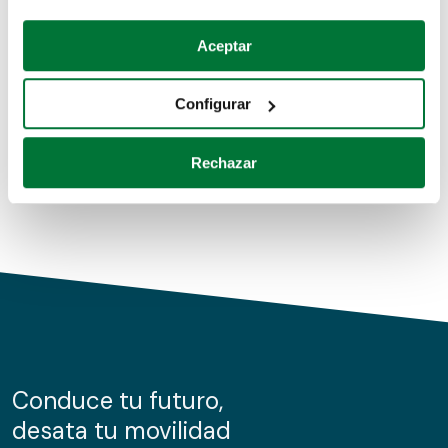
Coches de segunda mano
Si lo permite, también quisiéramos:
Aceptar
Recopilar información sobre su ubicación geográfica
Coches de km0
que puede tener una precisión de varios metros
Configurar
Coches de renting
Identificar su dispositivo analizándolo activamente
para buscar características específicas (huellas
Rechazar
digitales)
Obtenga más información sobre cómo se procesan sus
datos personales y establezca sus preferencias en la
sección de datos
. Puede cambiar o retirar su
consentimiento en cualquier momento en la Declaración
de cookies.
Las cookies de este sitio web se usan para personalizar
el contenido y los anuncios, ofrecer funciones de redes
sociales y analizar el tráfico. Además, compartimos
Conduce tu futuro,
información sobre el uso que haga del sitio web con
desata tu movilidad
nuestros partners de redes sociales, publicidad y análisis