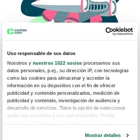
Uso responsable de sus datos
Nosotros y
nuestros 1022 socios
procesamos sus
datos personales, p.ej., su dirección IP, con tecnologías
como las cookies para almacenar y acceder la
Lo sentimos, no sabemos como
información en su dispositivo con el fin de ofrecer
te hemos traido hasta aquí.
publicidad y contenido personalizados, medición de
publicidad y contenido, investigación de audiencia y
desarrollo de servicios. Tiene la opción de seleccionar
Pero puedes encontrar el coche que estás
quién usa sus datos y con qué propósitos. Puede
buscando en alguno de estos enlaces:
cambiar o retirar su consentimiento en cualquier
momento desde la Declaración de cookies o clicando en
Coches nuevos
Mostrar detalles
el Menú de consentimiento.