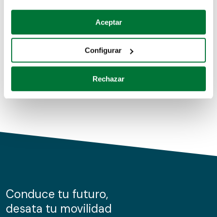
Coches de segunda mano
Si lo permite, también quisiéramos:
Aceptar
Recopilar información sobre su ubicación geográfica
Coches de km0
que puede tener una precisión de varios metros
Configurar
Coches de renting
Identificar su dispositivo analizándolo activamente
para buscar características específicas (huellas
Rechazar
digitales)
Obtenga más información sobre cómo se procesan sus
datos personales y establezca sus preferencias en la
sección de datos
. Puede cambiar o retirar su
consentimiento en cualquier momento en la Declaración
de cookies.
Las cookies de este sitio web se usan para personalizar
el contenido y los anuncios, ofrecer funciones de redes
sociales y analizar el tráfico. Además, compartimos
Conduce tu futuro,
información sobre el uso que haga del sitio web con
desata tu movilidad
nuestros partners de redes sociales, publicidad y análisis