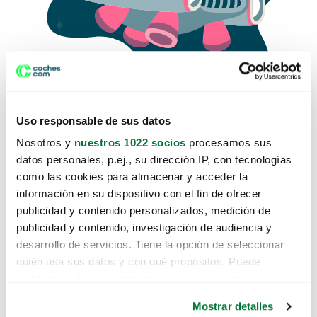
Uso responsable de sus datos
Nosotros y
nuestros 1022 socios
procesamos sus
datos personales, p.ej., su dirección IP, con tecnologías
como las cookies para almacenar y acceder la
Lo sentimos, no sabemos como
información en su dispositivo con el fin de ofrecer
te hemos traido hasta aquí.
publicidad y contenido personalizados, medición de
publicidad y contenido, investigación de audiencia y
desarrollo de servicios. Tiene la opción de seleccionar
Pero puedes encontrar el coche que estás
quién usa sus datos y con qué propósitos. Puede
buscando en alguno de estos enlaces:
cambiar o retirar su consentimiento en cualquier
momento desde la Declaración de cookies o clicando en
Coches nuevos
Mostrar detalles
el Menú de consentimiento.