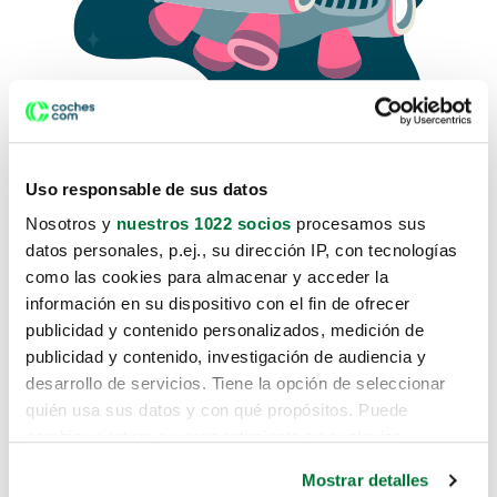
Uso responsable de sus datos
Nosotros y
nuestros 1022 socios
procesamos sus
datos personales, p.ej., su dirección IP, con tecnologías
como las cookies para almacenar y acceder la
Lo sentimos, no sabemos como
información en su dispositivo con el fin de ofrecer
te hemos traido hasta aquí.
publicidad y contenido personalizados, medición de
publicidad y contenido, investigación de audiencia y
desarrollo de servicios. Tiene la opción de seleccionar
Pero puedes encontrar el coche que estás
quién usa sus datos y con qué propósitos. Puede
buscando en alguno de estos enlaces:
cambiar o retirar su consentimiento en cualquier
momento desde la Declaración de cookies o clicando en
Coches nuevos
Mostrar detalles
el Menú de consentimiento.