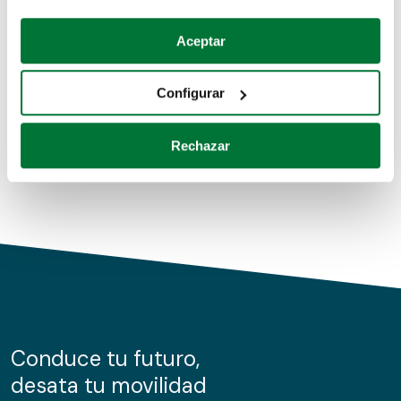
Coches de segunda mano
Si lo permite, también quisiéramos:
Aceptar
Recopilar información sobre su ubicación geográfica
Coches de km0
que puede tener una precisión de varios metros
Configurar
Coches de renting
Identificar su dispositivo analizándolo activamente
para buscar características específicas (huellas
Rechazar
digitales)
Obtenga más información sobre cómo se procesan sus
datos personales y establezca sus preferencias en la
sección de datos
. Puede cambiar o retirar su
consentimiento en cualquier momento en la Declaración
de cookies.
Las cookies de este sitio web se usan para personalizar
el contenido y los anuncios, ofrecer funciones de redes
sociales y analizar el tráfico. Además, compartimos
Conduce tu futuro,
información sobre el uso que haga del sitio web con
desata tu movilidad
nuestros partners de redes sociales, publicidad y análisis