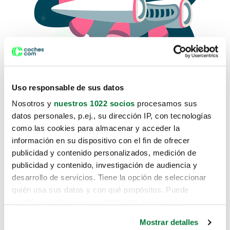
Uso responsable de sus datos
Nosotros y
nuestros 1022 socios
procesamos sus
datos personales, p.ej., su dirección IP, con tecnologías
como las cookies para almacenar y acceder la
Lo sentimos, no sabemos como
información en su dispositivo con el fin de ofrecer
te hemos traido hasta aquí.
publicidad y contenido personalizados, medición de
publicidad y contenido, investigación de audiencia y
desarrollo de servicios. Tiene la opción de seleccionar
Pero puedes encontrar el coche que estás
quién usa sus datos y con qué propósitos. Puede
buscando en alguno de estos enlaces:
cambiar o retirar su consentimiento en cualquier
momento desde la Declaración de cookies o clicando en
Coches nuevos
Mostrar detalles
el Menú de consentimiento.