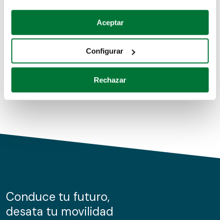
Coches de segunda mano
Si lo permite, también quisiéramos:
Aceptar
Recopilar información sobre su ubicación geográfica
Coches de km0
que puede tener una precisión de varios metros
Configurar
Coches de renting
Identificar su dispositivo analizándolo activamente
para buscar características específicas (huellas
Rechazar
digitales)
Obtenga más información sobre cómo se procesan sus
datos personales y establezca sus preferencias en la
sección de datos
. Puede cambiar o retirar su
consentimiento en cualquier momento en la Declaración
de cookies.
Las cookies de este sitio web se usan para personalizar
el contenido y los anuncios, ofrecer funciones de redes
sociales y analizar el tráfico. Además, compartimos
Conduce tu futuro,
información sobre el uso que haga del sitio web con
desata tu movilidad
nuestros partners de redes sociales, publicidad y análisis