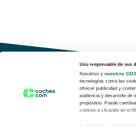
Uso responsable de sus 
Nosotros y
nuestros 1022
tecnologías como las cooki
Conduce tu futuro,
ofrecer publicidad y conte
desata tu movilidad
audiencia y desarrollo de 
propósitos. Puede cambiar
cookies o clicando en el 
Si lo permite, también qui
Acerca de nosotros
Aviso legal
Recopilar información