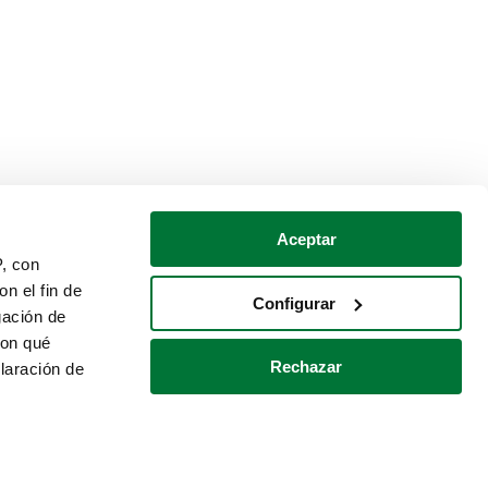
Aceptar
P, con
n el fin de
Configurar
gación de
con qué
Rechazar
laración de
Política de cookies
Contacto
 varios metros