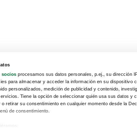
datos
 socios
procesamos sus datos personales, p.ej., su dirección I
es para almacenar y acceder la información en su dispositivo co
nido personalizados, medición de publicidad y contenido, investi
servicios. Tiene la opción de seleccionar quién usa sus datos y 
 o retirar su consentimiento en cualquier momento desde la Dec
Menú de consentimiento.
siéramos:
Aviso protección de datos
 sobre su ubicación geográfica que puede tener una precisión de