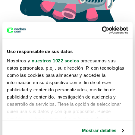
Uso responsable de sus datos
Nosotros y
nuestros 1022 socios
procesamos sus
datos personales, p.ej., su dirección IP, con tecnologías
como las cookies para almacenar y acceder la
Lo sentimos, no sabemos como
información en su dispositivo con el fin de ofrecer
te hemos traido hasta aquí.
publicidad y contenido personalizados, medición de
publicidad y contenido, investigación de audiencia y
desarrollo de servicios. Tiene la opción de seleccionar
Pero puedes encontrar el coche que estás
quién usa sus datos y con qué propósitos. Puede
buscando en alguno de estos enlaces:
cambiar o retirar su consentimiento en cualquier
momento desde la Declaración de cookies o clicando en
Coches nuevos
Mostrar detalles
el Menú de consentimiento.