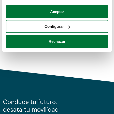
Coches de segunda mano
Si lo permite, también quisiéramos:
Aceptar
Recopilar información sobre su ubicación geográfica
Coches de km0
que puede tener una precisión de varios metros
Configurar
Coches de renting
Identificar su dispositivo analizándolo activamente
para buscar características específicas (huellas
Rechazar
digitales)
Obtenga más información sobre cómo se procesan sus
datos personales y establezca sus preferencias en la
sección de datos
. Puede cambiar o retirar su
consentimiento en cualquier momento en la Declaración
de cookies.
Las cookies de este sitio web se usan para personalizar
el contenido y los anuncios, ofrecer funciones de redes
sociales y analizar el tráfico. Además, compartimos
Conduce tu futuro,
información sobre el uso que haga del sitio web con
desata tu movilidad
nuestros partners de redes sociales, publicidad y análisis