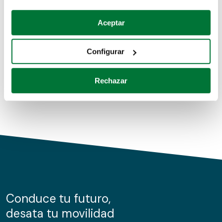
Coches de segunda mano
Si lo permite, también quisiéramos:
Aceptar
Recopilar información sobre su ubicación geográfica
Coches de km0
que puede tener una precisión de varios metros
Configurar
Coches de renting
Identificar su dispositivo analizándolo activamente
para buscar características específicas (huellas
Rechazar
digitales)
Obtenga más información sobre cómo se procesan sus
datos personales y establezca sus preferencias en la
sección de datos
. Puede cambiar o retirar su
consentimiento en cualquier momento en la Declaración
de cookies.
Las cookies de este sitio web se usan para personalizar
el contenido y los anuncios, ofrecer funciones de redes
sociales y analizar el tráfico. Además, compartimos
Conduce tu futuro,
información sobre el uso que haga del sitio web con
desata tu movilidad
nuestros partners de redes sociales, publicidad y análisis