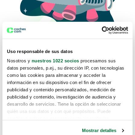
Uso responsable de sus datos
Nosotros y
nuestros 1022 socios
procesamos sus
datos personales, p.ej., su dirección IP, con tecnologías
como las cookies para almacenar y acceder la
Lo sentimos, no sabemos como
información en su dispositivo con el fin de ofrecer
te hemos traido hasta aquí.
publicidad y contenido personalizados, medición de
publicidad y contenido, investigación de audiencia y
desarrollo de servicios. Tiene la opción de seleccionar
Pero puedes encontrar el coche que estás
quién usa sus datos y con qué propósitos. Puede
buscando en alguno de estos enlaces:
cambiar o retirar su consentimiento en cualquier
momento desde la Declaración de cookies o clicando en
Coches nuevos
Mostrar detalles
el Menú de consentimiento.