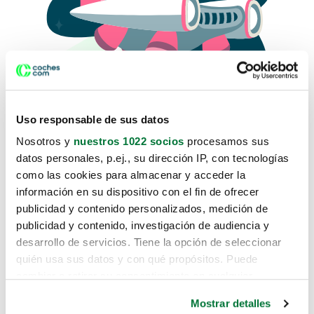
Uso responsable de sus datos
Nosotros y
nuestros 1022 socios
procesamos sus
datos personales, p.ej., su dirección IP, con tecnologías
como las cookies para almacenar y acceder la
Lo sentimos, no sabemos como
información en su dispositivo con el fin de ofrecer
te hemos traido hasta aquí.
publicidad y contenido personalizados, medición de
publicidad y contenido, investigación de audiencia y
desarrollo de servicios. Tiene la opción de seleccionar
Pero puedes encontrar el coche que estás
quién usa sus datos y con qué propósitos. Puede
buscando en alguno de estos enlaces:
cambiar o retirar su consentimiento en cualquier
momento desde la Declaración de cookies o clicando en
Coches nuevos
Mostrar detalles
el Menú de consentimiento.