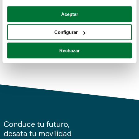
Coches de segunda mano
Si lo permite, también quisiéramos:
Aceptar
Recopilar información sobre su ubicación geográfica
Coches de km0
que puede tener una precisión de varios metros
Configurar
Coches de renting
Identificar su dispositivo analizándolo activamente
para buscar características específicas (huellas
Rechazar
digitales)
Obtenga más información sobre cómo se procesan sus
datos personales y establezca sus preferencias en la
sección de datos
. Puede cambiar o retirar su
consentimiento en cualquier momento en la Declaración
de cookies.
Las cookies de este sitio web se usan para personalizar
el contenido y los anuncios, ofrecer funciones de redes
sociales y analizar el tráfico. Además, compartimos
Conduce tu futuro,
información sobre el uso que haga del sitio web con
desata tu movilidad
nuestros partners de redes sociales, publicidad y análisis