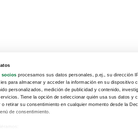
datos
 socios
procesamos sus datos personales, p.ej., su dirección I
es para almacenar y acceder la información en su dispositivo co
nido personalizados, medición de publicidad y contenido, investi
servicios. Tiene la opción de seleccionar quién usa sus datos y 
 o retirar su consentimiento en cualquier momento desde la Dec
Menú de consentimiento.
siéramos:
Aviso protección de datos
 sobre su ubicación geográfica que puede tener una precisión de