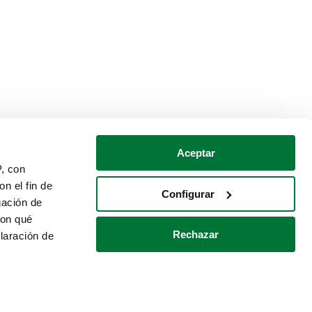
Aceptar
P, con
n el fin de
Configurar
gación de
con qué
Rechazar
laración de
Política de cookies
Contacto
 varios metros