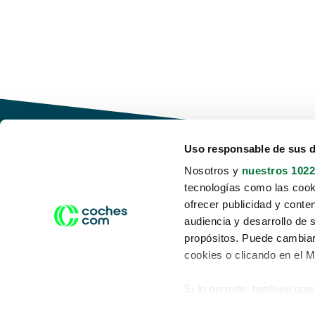
Uso responsable de sus 
Nosotros y
nuestros 1022
tecnologías como las cooki
Conduce tu futuro,
ofrecer publicidad y conte
desata tu movilidad
audiencia y desarrollo de 
propósitos. Puede cambiar
cookies o clicando en el 
Si lo permite, también qui
Acerca de nosotros
Aviso legal
Recopilar información