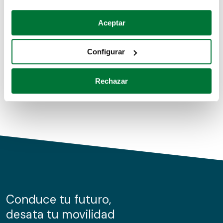
Coches de segunda mano
Si lo permite, también quisiéramos:
Aceptar
Recopilar información sobre su ubicación geográfica
Coches de km0
que puede tener una precisión de varios metros
Configurar
Coches de renting
Identificar su dispositivo analizándolo activamente
para buscar características específicas (huellas
Rechazar
digitales)
Obtenga más información sobre cómo se procesan sus
datos personales y establezca sus preferencias en la
sección de datos
. Puede cambiar o retirar su
consentimiento en cualquier momento en la Declaración
de cookies.
Las cookies de este sitio web se usan para personalizar
el contenido y los anuncios, ofrecer funciones de redes
sociales y analizar el tráfico. Además, compartimos
Conduce tu futuro,
información sobre el uso que haga del sitio web con
desata tu movilidad
nuestros partners de redes sociales, publicidad y análisis