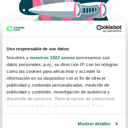
Uso responsable de sus datos
Nosotros y
nuestros 1022 socios
procesamos sus
datos personales, p.ej., su dirección IP, con tecnologías
como las cookies para almacenar y acceder la
Lo sentimos, no sabemos como
información en su dispositivo con el fin de ofrecer
te hemos traido hasta aquí.
publicidad y contenido personalizados, medición de
publicidad y contenido, investigación de audiencia y
desarrollo de servicios. Tiene la opción de seleccionar
Pero puedes encontrar el coche que estás
quién usa sus datos y con qué propósitos. Puede
buscando en alguno de estos enlaces:
cambiar o retirar su consentimiento en cualquier
momento desde la Declaración de cookies o clicando en
Coches nuevos
Mostrar detalles
el Menú de consentimiento.