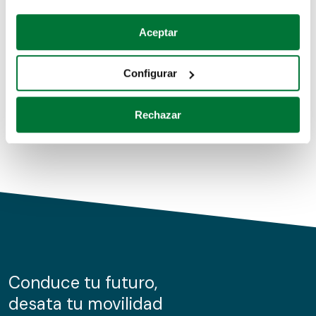
Coches de segunda mano
Si lo permite, también quisiéramos:
Aceptar
Recopilar información sobre su ubicación geográfica
Coches de km0
que puede tener una precisión de varios metros
Configurar
Coches de renting
Identificar su dispositivo analizándolo activamente
para buscar características específicas (huellas
Rechazar
digitales)
Obtenga más información sobre cómo se procesan sus
datos personales y establezca sus preferencias en la
sección de datos
. Puede cambiar o retirar su
consentimiento en cualquier momento en la Declaración
de cookies.
Las cookies de este sitio web se usan para personalizar
el contenido y los anuncios, ofrecer funciones de redes
sociales y analizar el tráfico. Además, compartimos
Conduce tu futuro,
información sobre el uso que haga del sitio web con
desata tu movilidad
nuestros partners de redes sociales, publicidad y análisis