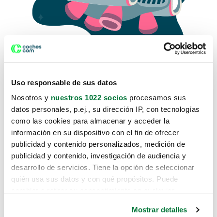
Uso responsable de sus datos
Nosotros y
nuestros 1022 socios
procesamos sus
datos personales, p.ej., su dirección IP, con tecnologías
como las cookies para almacenar y acceder la
Lo sentimos, no sabemos como
información en su dispositivo con el fin de ofrecer
te hemos traido hasta aquí.
publicidad y contenido personalizados, medición de
publicidad y contenido, investigación de audiencia y
desarrollo de servicios. Tiene la opción de seleccionar
Pero puedes encontrar el coche que estás
quién usa sus datos y con qué propósitos. Puede
buscando en alguno de estos enlaces:
cambiar o retirar su consentimiento en cualquier
momento desde la Declaración de cookies o clicando en
Coches nuevos
Mostrar detalles
el Menú de consentimiento.