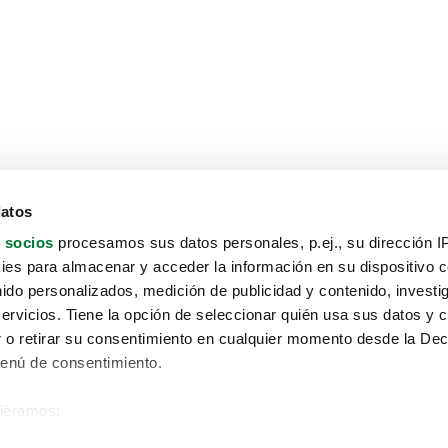
datos
 socios
procesamos sus datos personales, p.ej., su dirección I
es para almacenar y acceder la información en su dispositivo co
nido personalizados, medición de publicidad y contenido, investi
servicios. Tiene la opción de seleccionar quién usa sus datos y 
 o retirar su consentimiento en cualquier momento desde la Dec
Menú de consentimiento.
siéramos:
Aviso protección de datos
 sobre su ubicación geográfica que puede tener una precisión de