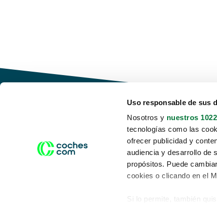
Uso responsable de sus 
Nosotros y
nuestros 1022
tecnologías como las cooki
Conduce tu futuro,
ofrecer publicidad y conte
desata tu movilidad
audiencia y desarrollo de 
propósitos. Puede cambiar
cookies o clicando en el 
Si lo permite, también qui
Acerca de nosotros
Aviso legal
Recopilar información