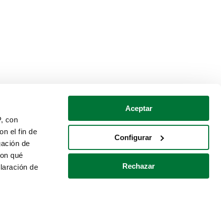
Aceptar
P, con
n el fin de
Configurar
gación de
con qué
Rechazar
laración de
Política de cookies
Contacto
 varios metros