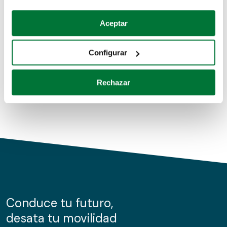
Coches de segunda mano
Si lo permite, también quisiéramos:
Aceptar
Recopilar información sobre su ubicación geográfica
Coches de km0
que puede tener una precisión de varios metros
Configurar
Coches de renting
Identificar su dispositivo analizándolo activamente
para buscar características específicas (huellas
Rechazar
digitales)
Obtenga más información sobre cómo se procesan sus
datos personales y establezca sus preferencias en la
sección de datos
. Puede cambiar o retirar su
consentimiento en cualquier momento en la Declaración
de cookies.
Las cookies de este sitio web se usan para personalizar
el contenido y los anuncios, ofrecer funciones de redes
sociales y analizar el tráfico. Además, compartimos
Conduce tu futuro,
información sobre el uso que haga del sitio web con
desata tu movilidad
nuestros partners de redes sociales, publicidad y análisis