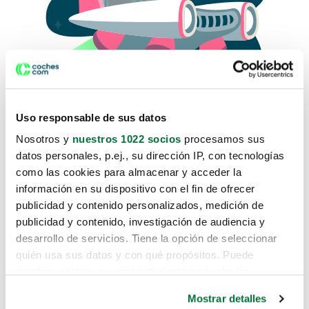
Uso responsable de sus datos
Nosotros y
nuestros 1022 socios
procesamos sus
datos personales, p.ej., su dirección IP, con tecnologías
como las cookies para almacenar y acceder la
Lo sentimos, no sabemos como
información en su dispositivo con el fin de ofrecer
te hemos traido hasta aquí.
publicidad y contenido personalizados, medición de
publicidad y contenido, investigación de audiencia y
desarrollo de servicios. Tiene la opción de seleccionar
Pero puedes encontrar el coche que estás
quién usa sus datos y con qué propósitos. Puede
buscando en alguno de estos enlaces:
cambiar o retirar su consentimiento en cualquier
momento desde la Declaración de cookies o clicando en
Coches nuevos
Mostrar detalles
el Menú de consentimiento.