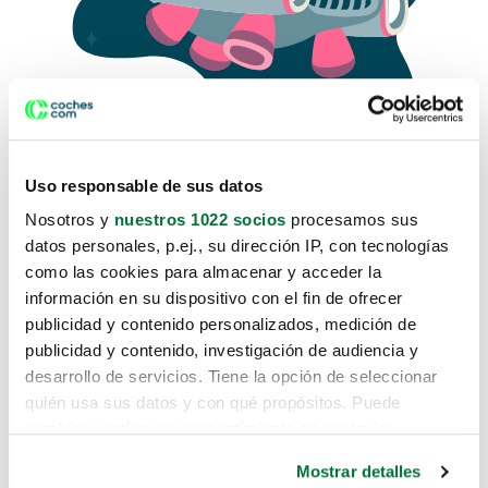
Uso responsable de sus datos
Nosotros y
nuestros 1022 socios
procesamos sus
datos personales, p.ej., su dirección IP, con tecnologías
como las cookies para almacenar y acceder la
Lo sentimos, no sabemos como
información en su dispositivo con el fin de ofrecer
te hemos traido hasta aquí.
publicidad y contenido personalizados, medición de
publicidad y contenido, investigación de audiencia y
desarrollo de servicios. Tiene la opción de seleccionar
Pero puedes encontrar el coche que estás
quién usa sus datos y con qué propósitos. Puede
buscando en alguno de estos enlaces:
cambiar o retirar su consentimiento en cualquier
momento desde la Declaración de cookies o clicando en
Coches nuevos
Mostrar detalles
el Menú de consentimiento.