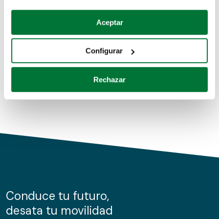
Coches de segunda mano
Si lo permite, también quisiéramos:
Aceptar
Recopilar información sobre su ubicación geográfica
Coches de km0
que puede tener una precisión de varios metros
Configurar
Coches de renting
Identificar su dispositivo analizándolo activamente
para buscar características específicas (huellas
Rechazar
digitales)
Obtenga más información sobre cómo se procesan sus
datos personales y establezca sus preferencias en la
sección de datos
. Puede cambiar o retirar su
consentimiento en cualquier momento en la Declaración
de cookies.
Las cookies de este sitio web se usan para personalizar
el contenido y los anuncios, ofrecer funciones de redes
sociales y analizar el tráfico. Además, compartimos
Conduce tu futuro,
información sobre el uso que haga del sitio web con
desata tu movilidad
nuestros partners de redes sociales, publicidad y análisis