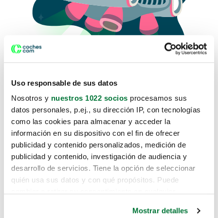
Uso responsable de sus datos
Nosotros y
nuestros 1022 socios
procesamos sus
datos personales, p.ej., su dirección IP, con tecnologías
como las cookies para almacenar y acceder la
Lo sentimos, no sabemos como
información en su dispositivo con el fin de ofrecer
te hemos traido hasta aquí.
publicidad y contenido personalizados, medición de
publicidad y contenido, investigación de audiencia y
desarrollo de servicios. Tiene la opción de seleccionar
Pero puedes encontrar el coche que estás
quién usa sus datos y con qué propósitos. Puede
buscando en alguno de estos enlaces:
cambiar o retirar su consentimiento en cualquier
momento desde la Declaración de cookies o clicando en
Coches nuevos
Mostrar detalles
el Menú de consentimiento.