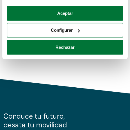
Coches de segunda mano
Si lo permite, también quisiéramos:
Aceptar
Recopilar información sobre su ubicación geográfica
Coches de km0
que puede tener una precisión de varios metros
Configurar
Coches de renting
Identificar su dispositivo analizándolo activamente
para buscar características específicas (huellas
Rechazar
digitales)
Obtenga más información sobre cómo se procesan sus
datos personales y establezca sus preferencias en la
sección de datos
. Puede cambiar o retirar su
consentimiento en cualquier momento en la Declaración
de cookies.
Las cookies de este sitio web se usan para personalizar
el contenido y los anuncios, ofrecer funciones de redes
sociales y analizar el tráfico. Además, compartimos
Conduce tu futuro,
información sobre el uso que haga del sitio web con
desata tu movilidad
nuestros partners de redes sociales, publicidad y análisis