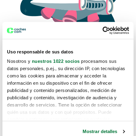
Uso responsable de sus datos
Nosotros y
nuestros 1022 socios
procesamos sus
datos personales, p.ej., su dirección IP, con tecnologías
como las cookies para almacenar y acceder la
Lo sentimos, no sabemos como
información en su dispositivo con el fin de ofrecer
te hemos traido hasta aquí.
publicidad y contenido personalizados, medición de
publicidad y contenido, investigación de audiencia y
desarrollo de servicios. Tiene la opción de seleccionar
Pero puedes encontrar el coche que estás
quién usa sus datos y con qué propósitos. Puede
buscando en alguno de estos enlaces:
cambiar o retirar su consentimiento en cualquier
momento desde la Declaración de cookies o clicando en
Coches nuevos
Mostrar detalles
el Menú de consentimiento.