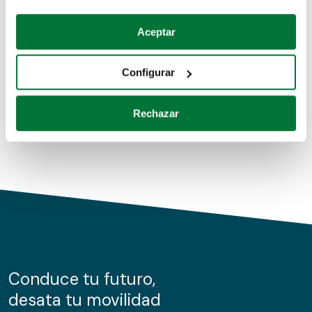
Coches de segunda mano
Si lo permite, también quisiéramos:
Aceptar
Recopilar información sobre su ubicación geográfica
Coches de km0
que puede tener una precisión de varios metros
Configurar
Coches de renting
Identificar su dispositivo analizándolo activamente
para buscar características específicas (huellas
Rechazar
digitales)
Obtenga más información sobre cómo se procesan sus
datos personales y establezca sus preferencias en la
sección de datos
. Puede cambiar o retirar su
consentimiento en cualquier momento en la Declaración
de cookies.
Las cookies de este sitio web se usan para personalizar
el contenido y los anuncios, ofrecer funciones de redes
sociales y analizar el tráfico. Además, compartimos
Conduce tu futuro,
información sobre el uso que haga del sitio web con
desata tu movilidad
nuestros partners de redes sociales, publicidad y análisis