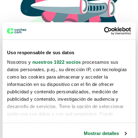
Uso responsable de sus datos
Nosotros y
nuestros 1022 socios
procesamos sus
datos personales, p.ej., su dirección IP, con tecnologías
como las cookies para almacenar y acceder la
Lo sentimos, no sabemos como
información en su dispositivo con el fin de ofrecer
te hemos traido hasta aquí.
publicidad y contenido personalizados, medición de
publicidad y contenido, investigación de audiencia y
desarrollo de servicios. Tiene la opción de seleccionar
Pero puedes encontrar el coche que estás
quién usa sus datos y con qué propósitos. Puede
buscando en alguno de estos enlaces:
cambiar o retirar su consentimiento en cualquier
momento desde la Declaración de cookies o clicando en
Coches nuevos
Mostrar detalles
el Menú de consentimiento.