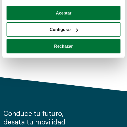
Coches de segunda mano
Si lo permite, también quisiéramos:
Aceptar
Recopilar información sobre su ubicación geográfica
Coches de km0
que puede tener una precisión de varios metros
Configurar
Coches de renting
Identificar su dispositivo analizándolo activamente
para buscar características específicas (huellas
Rechazar
digitales)
Obtenga más información sobre cómo se procesan sus
datos personales y establezca sus preferencias en la
sección de datos
. Puede cambiar o retirar su
consentimiento en cualquier momento en la Declaración
de cookies.
Las cookies de este sitio web se usan para personalizar
el contenido y los anuncios, ofrecer funciones de redes
sociales y analizar el tráfico. Además, compartimos
Conduce tu futuro,
información sobre el uso que haga del sitio web con
desata tu movilidad
nuestros partners de redes sociales, publicidad y análisis