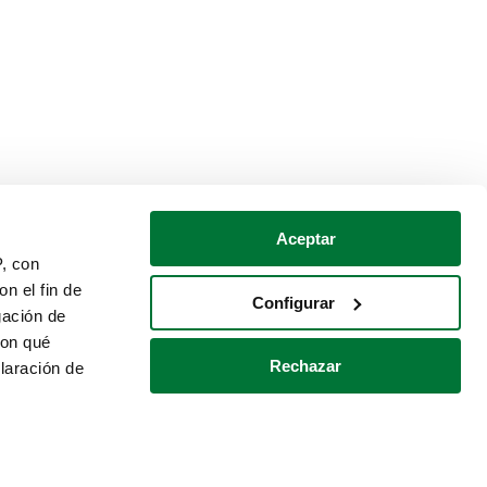
Aceptar
P, con
n el fin de
Configurar
gación de
con qué
Rechazar
laración de
Política de cookies
Contacto
 varios metros