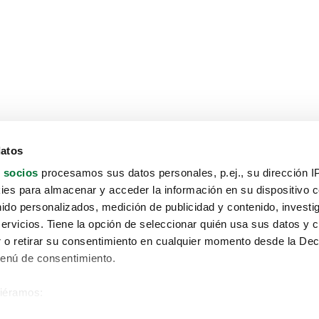
datos
 socios
procesamos sus datos personales, p.ej., su dirección I
es para almacenar y acceder la información en su dispositivo co
nido personalizados, medición de publicidad y contenido, investi
servicios. Tiene la opción de seleccionar quién usa sus datos y 
 o retirar su consentimiento en cualquier momento desde la Dec
Menú de consentimiento.
siéramos:
Aviso protección de datos
 sobre su ubicación geográfica que puede tener una precisión de