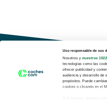
Uso responsable de sus 
Nosotros y
nuestros 1022
tecnologías como las cooki
Conduce tu futuro,
ofrecer publicidad y conte
desata tu movilidad
audiencia y desarrollo de 
propósitos. Puede cambiar
cookies o clicando en el 
Si lo permite, también qui
Acerca de nosotros
Aviso legal
Recopilar información