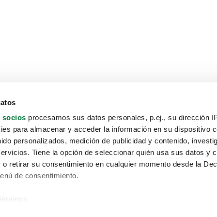
datos
 socios
procesamos sus datos personales, p.ej., su dirección I
es para almacenar y acceder la información en su dispositivo co
nido personalizados, medición de publicidad y contenido, investi
servicios. Tiene la opción de seleccionar quién usa sus datos y 
 o retirar su consentimiento en cualquier momento desde la Dec
Menú de consentimiento.
siéramos:
Aviso protección de datos
 sobre su ubicación geográfica que puede tener una precisión de