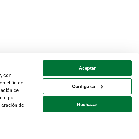
Aceptar
P, con
n el fin de
Configurar
gación de
con qué
Rechazar
laración de
Política de cookies
Contacto
 varios metros