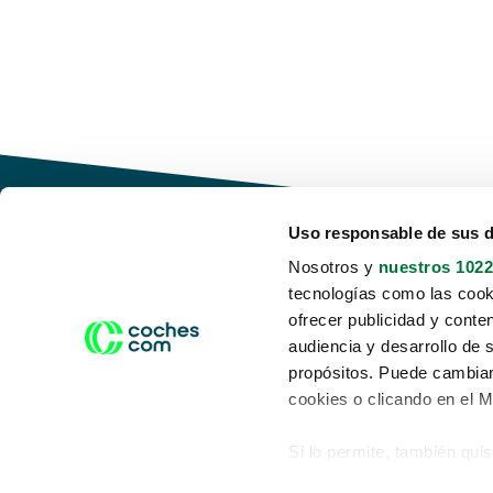
Uso responsable de sus 
Nosotros y
nuestros 1022
tecnologías como las cooki
Conduce tu futuro,
ofrecer publicidad y conte
desata tu movilidad
audiencia y desarrollo de 
propósitos. Puede cambiar
cookies o clicando en el 
Si lo permite, también qui
Acerca de nosotros
Aviso legal
Recopilar información