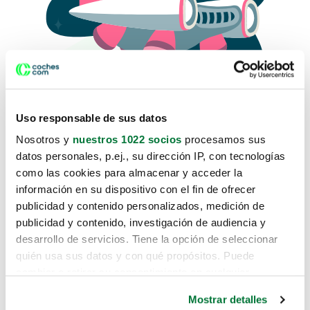
Uso responsable de sus datos
Nosotros y
nuestros 1022 socios
procesamos sus
datos personales, p.ej., su dirección IP, con tecnologías
como las cookies para almacenar y acceder la
Lo sentimos, no sabemos como
información en su dispositivo con el fin de ofrecer
te hemos traido hasta aquí.
publicidad y contenido personalizados, medición de
publicidad y contenido, investigación de audiencia y
desarrollo de servicios. Tiene la opción de seleccionar
Pero puedes encontrar el coche que estás
quién usa sus datos y con qué propósitos. Puede
buscando en alguno de estos enlaces:
cambiar o retirar su consentimiento en cualquier
momento desde la Declaración de cookies o clicando en
Coches nuevos
Mostrar detalles
el Menú de consentimiento.