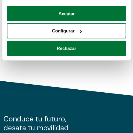
Coches de segunda mano
Si lo permite, también quisiéramos:
Aceptar
Recopilar información sobre su ubicación geográfica
Coches de km0
que puede tener una precisión de varios metros
Configurar
Coches de renting
Identificar su dispositivo analizándolo activamente
para buscar características específicas (huellas
Rechazar
digitales)
Obtenga más información sobre cómo se procesan sus
datos personales y establezca sus preferencias en la
sección de datos
. Puede cambiar o retirar su
consentimiento en cualquier momento en la Declaración
de cookies.
Las cookies de este sitio web se usan para personalizar
el contenido y los anuncios, ofrecer funciones de redes
sociales y analizar el tráfico. Además, compartimos
Conduce tu futuro,
información sobre el uso que haga del sitio web con
desata tu movilidad
nuestros partners de redes sociales, publicidad y análisis