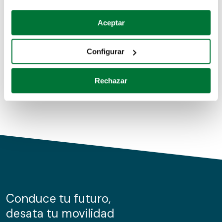
Coches de segunda mano
Si lo permite, también quisiéramos:
Aceptar
Recopilar información sobre su ubicación geográfica
Coches de km0
que puede tener una precisión de varios metros
Configurar
Coches de renting
Identificar su dispositivo analizándolo activamente
para buscar características específicas (huellas
Rechazar
digitales)
Obtenga más información sobre cómo se procesan sus
datos personales y establezca sus preferencias en la
sección de datos
. Puede cambiar o retirar su
consentimiento en cualquier momento en la Declaración
de cookies.
Las cookies de este sitio web se usan para personalizar
el contenido y los anuncios, ofrecer funciones de redes
sociales y analizar el tráfico. Además, compartimos
Conduce tu futuro,
información sobre el uso que haga del sitio web con
desata tu movilidad
nuestros partners de redes sociales, publicidad y análisis