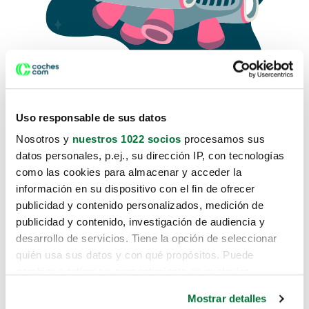
Uso responsable de sus datos
Nosotros y
nuestros 1022 socios
procesamos sus
datos personales, p.ej., su dirección IP, con tecnologías
como las cookies para almacenar y acceder la
Lo sentimos, no sabemos como
información en su dispositivo con el fin de ofrecer
te hemos traido hasta aquí.
publicidad y contenido personalizados, medición de
publicidad y contenido, investigación de audiencia y
desarrollo de servicios. Tiene la opción de seleccionar
Pero puedes encontrar el coche que estás
quién usa sus datos y con qué propósitos. Puede
buscando en alguno de estos enlaces:
cambiar o retirar su consentimiento en cualquier
momento desde la Declaración de cookies o clicando en
Coches nuevos
Mostrar detalles
el Menú de consentimiento.