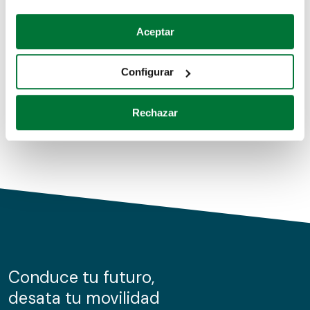
Coches de segunda mano
Si lo permite, también quisiéramos:
Aceptar
Recopilar información sobre su ubicación geográfica
Coches de km0
que puede tener una precisión de varios metros
Configurar
Coches de renting
Identificar su dispositivo analizándolo activamente
para buscar características específicas (huellas
Rechazar
digitales)
Obtenga más información sobre cómo se procesan sus
datos personales y establezca sus preferencias en la
sección de datos
. Puede cambiar o retirar su
consentimiento en cualquier momento en la Declaración
de cookies.
Las cookies de este sitio web se usan para personalizar
el contenido y los anuncios, ofrecer funciones de redes
sociales y analizar el tráfico. Además, compartimos
Conduce tu futuro,
información sobre el uso que haga del sitio web con
desata tu movilidad
nuestros partners de redes sociales, publicidad y análisis