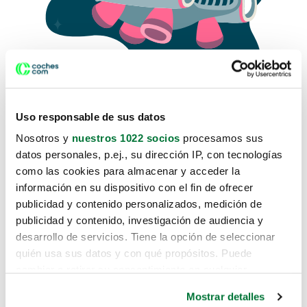
Uso responsable de sus datos
Nosotros y
nuestros 1022 socios
procesamos sus
datos personales, p.ej., su dirección IP, con tecnologías
como las cookies para almacenar y acceder la
Lo sentimos, no sabemos como
información en su dispositivo con el fin de ofrecer
te hemos traido hasta aquí.
publicidad y contenido personalizados, medición de
publicidad y contenido, investigación de audiencia y
desarrollo de servicios. Tiene la opción de seleccionar
Pero puedes encontrar el coche que estás
quién usa sus datos y con qué propósitos. Puede
buscando en alguno de estos enlaces:
cambiar o retirar su consentimiento en cualquier
momento desde la Declaración de cookies o clicando en
Coches nuevos
Mostrar detalles
el Menú de consentimiento.