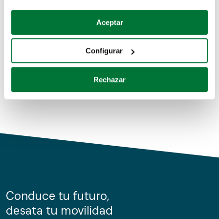
Coches de segunda mano
Si lo permite, también quisiéramos:
Aceptar
Recopilar información sobre su ubicación geográfica
Coches de km0
que puede tener una precisión de varios metros
Configurar
Coches de renting
Identificar su dispositivo analizándolo activamente
para buscar características específicas (huellas
Rechazar
digitales)
Obtenga más información sobre cómo se procesan sus
datos personales y establezca sus preferencias en la
sección de datos
. Puede cambiar o retirar su
consentimiento en cualquier momento en la Declaración
de cookies.
Las cookies de este sitio web se usan para personalizar
el contenido y los anuncios, ofrecer funciones de redes
sociales y analizar el tráfico. Además, compartimos
Conduce tu futuro,
información sobre el uso que haga del sitio web con
desata tu movilidad
nuestros partners de redes sociales, publicidad y análisis