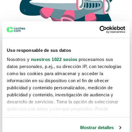
Uso responsable de sus datos
Nosotros y
nuestros 1022 socios
procesamos sus
datos personales, p.ej., su dirección IP, con tecnologías
como las cookies para almacenar y acceder la
Lo sentimos, no sabemos como
información en su dispositivo con el fin de ofrecer
te hemos traido hasta aquí.
publicidad y contenido personalizados, medición de
publicidad y contenido, investigación de audiencia y
desarrollo de servicios. Tiene la opción de seleccionar
Pero puedes encontrar el coche que estás
quién usa sus datos y con qué propósitos. Puede
buscando en alguno de estos enlaces:
cambiar o retirar su consentimiento en cualquier
momento desde la Declaración de cookies o clicando en
Coches nuevos
Mostrar detalles
el Menú de consentimiento.