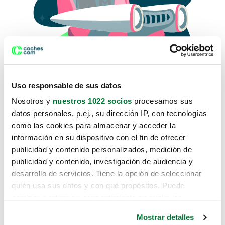
Uso responsable de sus datos
Nosotros y
nuestros 1022 socios
procesamos sus
datos personales, p.ej., su dirección IP, con tecnologías
como las cookies para almacenar y acceder la
Lo sentimos, no sabemos como
información en su dispositivo con el fin de ofrecer
te hemos traido hasta aquí.
publicidad y contenido personalizados, medición de
publicidad y contenido, investigación de audiencia y
desarrollo de servicios. Tiene la opción de seleccionar
Pero puedes encontrar el coche que estás
quién usa sus datos y con qué propósitos. Puede
buscando en alguno de estos enlaces:
cambiar o retirar su consentimiento en cualquier
momento desde la Declaración de cookies o clicando en
Coches nuevos
Mostrar detalles
el Menú de consentimiento.