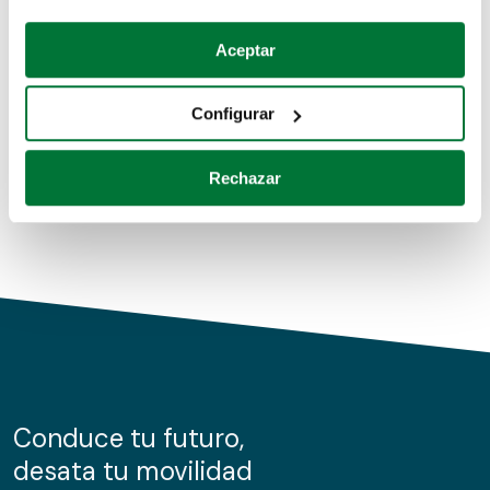
Coches de segunda mano
Si lo permite, también quisiéramos:
Aceptar
Recopilar información sobre su ubicación geográfica
Coches de km0
que puede tener una precisión de varios metros
Configurar
Coches de renting
Identificar su dispositivo analizándolo activamente
para buscar características específicas (huellas
Rechazar
digitales)
Obtenga más información sobre cómo se procesan sus
datos personales y establezca sus preferencias en la
sección de datos
. Puede cambiar o retirar su
consentimiento en cualquier momento en la Declaración
de cookies.
Las cookies de este sitio web se usan para personalizar
el contenido y los anuncios, ofrecer funciones de redes
sociales y analizar el tráfico. Además, compartimos
Conduce tu futuro,
información sobre el uso que haga del sitio web con
desata tu movilidad
nuestros partners de redes sociales, publicidad y análisis