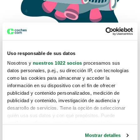
Uso responsable de sus datos
Nosotros y
nuestros 1022 socios
procesamos sus
datos personales, p.ej., su dirección IP, con tecnologías
como las cookies para almacenar y acceder la
Lo sentimos, no sabemos como
información en su dispositivo con el fin de ofrecer
te hemos traido hasta aquí.
publicidad y contenido personalizados, medición de
publicidad y contenido, investigación de audiencia y
desarrollo de servicios. Tiene la opción de seleccionar
Pero puedes encontrar el coche que estás
quién usa sus datos y con qué propósitos. Puede
buscando en alguno de estos enlaces:
cambiar o retirar su consentimiento en cualquier
momento desde la Declaración de cookies o clicando en
Coches nuevos
Mostrar detalles
el Menú de consentimiento.