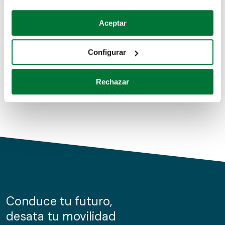
Coches de segunda mano
Si lo permite, también quisiéramos:
Aceptar
Recopilar información sobre su ubicación geográfica
Coches de km0
que puede tener una precisión de varios metros
Configurar
Coches de renting
Identificar su dispositivo analizándolo activamente
para buscar características específicas (huellas
Rechazar
digitales)
Obtenga más información sobre cómo se procesan sus
datos personales y establezca sus preferencias en la
sección de datos
. Puede cambiar o retirar su
consentimiento en cualquier momento en la Declaración
de cookies.
Las cookies de este sitio web se usan para personalizar
el contenido y los anuncios, ofrecer funciones de redes
sociales y analizar el tráfico. Además, compartimos
Conduce tu futuro,
información sobre el uso que haga del sitio web con
desata tu movilidad
nuestros partners de redes sociales, publicidad y análisis