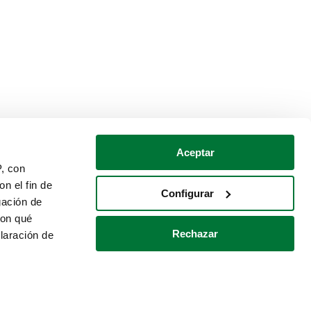
Aceptar
P, con
n el fin de
Configurar
gación de
con qué
Rechazar
laración de
Política de cookies
Contacto
 varios metros