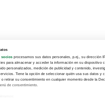
datos
 socios
procesamos sus datos personales, p.ej., su dirección I
es para almacenar y acceder la información en su dispositivo co
nido personalizados, medición de publicidad y contenido, investi
servicios. Tiene la opción de seleccionar quién usa sus datos y 
 o retirar su consentimiento en cualquier momento desde la Dec
Menú de consentimiento.
siéramos:
Aviso protección de datos
 sobre su ubicación geográfica que puede tener una precisión de