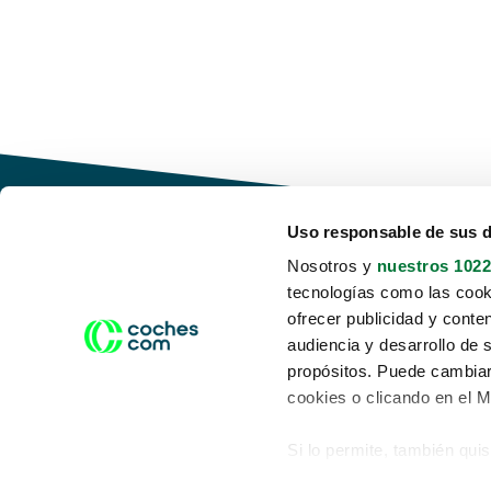
Uso responsable de sus 
Nosotros y
nuestros 1022
tecnologías como las cooki
Conduce tu futuro,
ofrecer publicidad y conte
desata tu movilidad
audiencia y desarrollo de 
propósitos. Puede cambiar
cookies o clicando en el 
Si lo permite, también qui
Acerca de nosotros
Aviso legal
Recopilar información