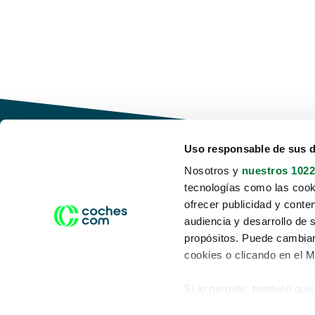
Uso responsable de sus 
Nosotros y
nuestros 1022
tecnologías como las cooki
Conduce tu futuro,
ofrecer publicidad y conte
desata tu movilidad
audiencia y desarrollo de 
propósitos. Puede cambiar
cookies o clicando en el 
Si lo permite, también qui
Acerca de nosotros
Aviso legal
Recopilar información