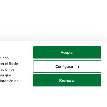
Aceptar
P, con
n el fin de
Configurar
gación de
con qué
Rechazar
laración de
Política de cookies
Contacto
 varios metros