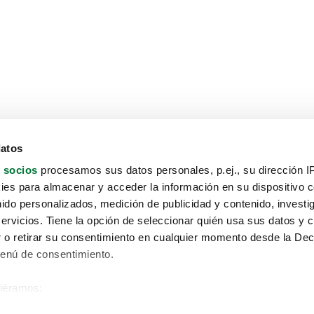
datos
 socios
procesamos sus datos personales, p.ej., su dirección I
es para almacenar y acceder la información en su dispositivo co
nido personalizados, medición de publicidad y contenido, investi
servicios. Tiene la opción de seleccionar quién usa sus datos y 
 o retirar su consentimiento en cualquier momento desde la Dec
Menú de consentimiento.
siéramos:
Aviso protección de datos
 sobre su ubicación geográfica que puede tener una precisión de