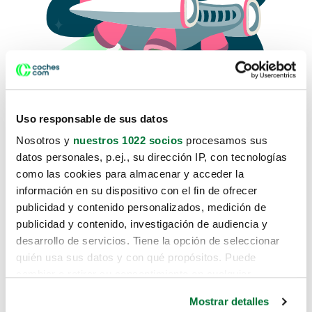
Uso responsable de sus datos
Nosotros y
nuestros 1022 socios
procesamos sus
datos personales, p.ej., su dirección IP, con tecnologías
como las cookies para almacenar y acceder la
Lo sentimos, no sabemos como
información en su dispositivo con el fin de ofrecer
te hemos traido hasta aquí.
publicidad y contenido personalizados, medición de
publicidad y contenido, investigación de audiencia y
desarrollo de servicios. Tiene la opción de seleccionar
Pero puedes encontrar el coche que estás
quién usa sus datos y con qué propósitos. Puede
buscando en alguno de estos enlaces:
cambiar o retirar su consentimiento en cualquier
momento desde la Declaración de cookies o clicando en
Coches nuevos
Mostrar detalles
el Menú de consentimiento.