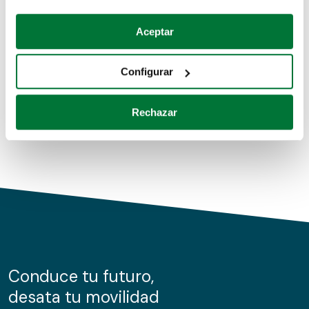
Coches de segunda mano
Si lo permite, también quisiéramos:
Aceptar
Recopilar información sobre su ubicación geográfica
Coches de km0
que puede tener una precisión de varios metros
Configurar
Coches de renting
Identificar su dispositivo analizándolo activamente
para buscar características específicas (huellas
Rechazar
digitales)
Obtenga más información sobre cómo se procesan sus
datos personales y establezca sus preferencias en la
sección de datos
. Puede cambiar o retirar su
consentimiento en cualquier momento en la Declaración
de cookies.
Las cookies de este sitio web se usan para personalizar
el contenido y los anuncios, ofrecer funciones de redes
sociales y analizar el tráfico. Además, compartimos
Conduce tu futuro,
información sobre el uso que haga del sitio web con
desata tu movilidad
nuestros partners de redes sociales, publicidad y análisis