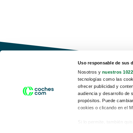
Uso responsable de sus 
Nosotros y
nuestros 1022
tecnologías como las cooki
Conduce tu futuro,
ofrecer publicidad y conte
desata tu movilidad
audiencia y desarrollo de 
propósitos. Puede cambiar
cookies o clicando en el 
Si lo permite, también qui
Acerca de nosotros
Aviso legal
Recopilar información