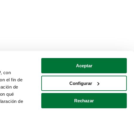
Aceptar
P, con
n el fin de
Configurar
gación de
con qué
Rechazar
laración de
Política de cookies
Contacto
 varios metros