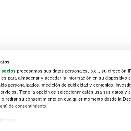
datos
 socios
procesamos sus datos personales, p.ej., su dirección I
es para almacenar y acceder la información en su dispositivo co
nido personalizados, medición de publicidad y contenido, investi
servicios. Tiene la opción de seleccionar quién usa sus datos y 
 o retirar su consentimiento en cualquier momento desde la Dec
Menú de consentimiento.
siéramos:
Aviso protección de datos
 sobre su ubicación geográfica que puede tener una precisión de