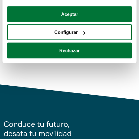
Coches de segunda mano
Si lo permite, también quisiéramos:
Aceptar
Recopilar información sobre su ubicación geográfica
Coches de km0
que puede tener una precisión de varios metros
Configurar
Coches de renting
Identificar su dispositivo analizándolo activamente
para buscar características específicas (huellas
Rechazar
digitales)
Obtenga más información sobre cómo se procesan sus
datos personales y establezca sus preferencias en la
sección de datos
. Puede cambiar o retirar su
consentimiento en cualquier momento en la Declaración
de cookies.
Las cookies de este sitio web se usan para personalizar
el contenido y los anuncios, ofrecer funciones de redes
sociales y analizar el tráfico. Además, compartimos
Conduce tu futuro,
información sobre el uso que haga del sitio web con
desata tu movilidad
nuestros partners de redes sociales, publicidad y análisis