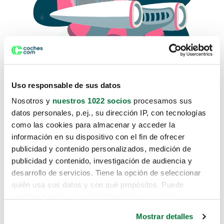
Uso responsable de sus datos
Nosotros y
nuestros 1022 socios
procesamos sus
datos personales, p.ej., su dirección IP, con tecnologías
como las cookies para almacenar y acceder la
Lo sentimos, no sabemos como
información en su dispositivo con el fin de ofrecer
te hemos traido hasta aquí.
publicidad y contenido personalizados, medición de
publicidad y contenido, investigación de audiencia y
desarrollo de servicios. Tiene la opción de seleccionar
Pero puedes encontrar el coche que estás
quién usa sus datos y con qué propósitos. Puede
buscando en alguno de estos enlaces:
cambiar o retirar su consentimiento en cualquier
momento desde la Declaración de cookies o clicando en
Coches nuevos
Mostrar detalles
el Menú de consentimiento.