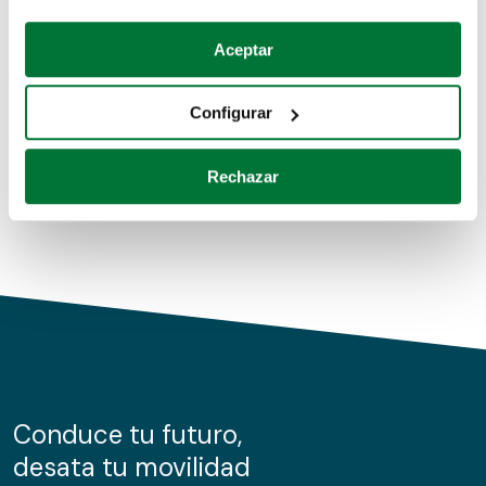
Coches de segunda mano
Si lo permite, también quisiéramos:
Aceptar
Recopilar información sobre su ubicación geográfica
Coches de km0
que puede tener una precisión de varios metros
Configurar
Coches de renting
Identificar su dispositivo analizándolo activamente
para buscar características específicas (huellas
Rechazar
digitales)
Obtenga más información sobre cómo se procesan sus
datos personales y establezca sus preferencias en la
sección de datos
. Puede cambiar o retirar su
consentimiento en cualquier momento en la Declaración
de cookies.
Las cookies de este sitio web se usan para personalizar
el contenido y los anuncios, ofrecer funciones de redes
sociales y analizar el tráfico. Además, compartimos
Conduce tu futuro,
información sobre el uso que haga del sitio web con
desata tu movilidad
nuestros partners de redes sociales, publicidad y análisis