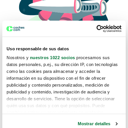
Uso responsable de sus datos
Nosotros y
nuestros 1022 socios
procesamos sus
datos personales, p.ej., su dirección IP, con tecnologías
como las cookies para almacenar y acceder la
Lo sentimos, no sabemos como
información en su dispositivo con el fin de ofrecer
te hemos traido hasta aquí.
publicidad y contenido personalizados, medición de
publicidad y contenido, investigación de audiencia y
desarrollo de servicios. Tiene la opción de seleccionar
Pero puedes encontrar el coche que estás
quién usa sus datos y con qué propósitos. Puede
buscando en alguno de estos enlaces:
cambiar o retirar su consentimiento en cualquier
momento desde la Declaración de cookies o clicando en
Coches nuevos
Mostrar detalles
el Menú de consentimiento.