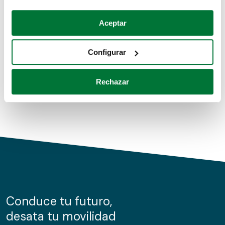
Coches de segunda mano
Si lo permite, también quisiéramos:
Aceptar
Recopilar información sobre su ubicación geográfica
Coches de km0
que puede tener una precisión de varios metros
Configurar
Coches de renting
Identificar su dispositivo analizándolo activamente
para buscar características específicas (huellas
Rechazar
digitales)
Obtenga más información sobre cómo se procesan sus
datos personales y establezca sus preferencias en la
sección de datos
. Puede cambiar o retirar su
consentimiento en cualquier momento en la Declaración
de cookies.
Las cookies de este sitio web se usan para personalizar
el contenido y los anuncios, ofrecer funciones de redes
sociales y analizar el tráfico. Además, compartimos
Conduce tu futuro,
información sobre el uso que haga del sitio web con
desata tu movilidad
nuestros partners de redes sociales, publicidad y análisis