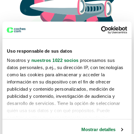
Uso responsable de sus datos
Nosotros y
nuestros 1022 socios
procesamos sus
datos personales, p.ej., su dirección IP, con tecnologías
como las cookies para almacenar y acceder la
Lo sentimos, no sabemos como
información en su dispositivo con el fin de ofrecer
te hemos traido hasta aquí.
publicidad y contenido personalizados, medición de
publicidad y contenido, investigación de audiencia y
desarrollo de servicios. Tiene la opción de seleccionar
Pero puedes encontrar el coche que estás
quién usa sus datos y con qué propósitos. Puede
buscando en alguno de estos enlaces:
cambiar o retirar su consentimiento en cualquier
momento desde la Declaración de cookies o clicando en
Coches nuevos
Mostrar detalles
el Menú de consentimiento.