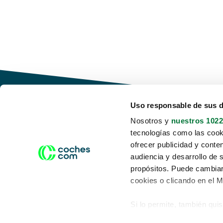
Uso responsable de sus 
Nosotros y
nuestros 1022
tecnologías como las cooki
Conduce tu futuro,
ofrecer publicidad y conte
desata tu movilidad
audiencia y desarrollo de 
propósitos. Puede cambiar
cookies o clicando en el 
Si lo permite, también qui
Acerca de nosotros
Aviso legal
Recopilar información