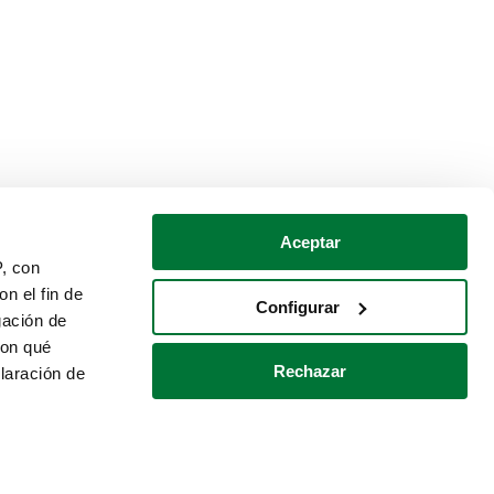
Aceptar
P, con
n el fin de
Configurar
gación de
con qué
Rechazar
laración de
Política de cookies
Contacto
 varios metros