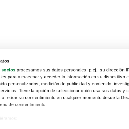
datos
 socios
procesamos sus datos personales, p.ej., su dirección I
es para almacenar y acceder la información en su dispositivo co
nido personalizados, medición de publicidad y contenido, investi
servicios. Tiene la opción de seleccionar quién usa sus datos y 
 o retirar su consentimiento en cualquier momento desde la Dec
Menú de consentimiento.
siéramos:
Aviso protección de datos
 sobre su ubicación geográfica que puede tener una precisión de