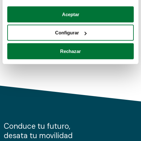
Coches de segunda mano
Si lo permite, también quisiéramos:
Aceptar
Recopilar información sobre su ubicación geográfica
Coches de km0
que puede tener una precisión de varios metros
Configurar
Coches de renting
Identificar su dispositivo analizándolo activamente
para buscar características específicas (huellas
Rechazar
digitales)
Obtenga más información sobre cómo se procesan sus
datos personales y establezca sus preferencias en la
sección de datos
. Puede cambiar o retirar su
consentimiento en cualquier momento en la Declaración
de cookies.
Las cookies de este sitio web se usan para personalizar
el contenido y los anuncios, ofrecer funciones de redes
sociales y analizar el tráfico. Además, compartimos
Conduce tu futuro,
información sobre el uso que haga del sitio web con
desata tu movilidad
nuestros partners de redes sociales, publicidad y análisis