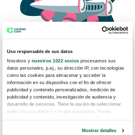
Uso responsable de sus datos
Nosotros y
nuestros 1022 socios
procesamos sus
datos personales, p.ej., su dirección IP, con tecnologías
como las cookies para almacenar y acceder la
Lo sentimos, no sabemos como
información en su dispositivo con el fin de ofrecer
te hemos traido hasta aquí.
publicidad y contenido personalizados, medición de
publicidad y contenido, investigación de audiencia y
desarrollo de servicios. Tiene la opción de seleccionar
Pero puedes encontrar el coche que estás
quién usa sus datos y con qué propósitos. Puede
buscando en alguno de estos enlaces:
cambiar o retirar su consentimiento en cualquier
momento desde la Declaración de cookies o clicando en
Coches nuevos
Mostrar detalles
el Menú de consentimiento.