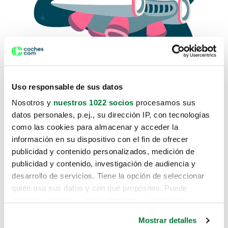
Uso responsable de sus datos
Nosotros y
nuestros 1022 socios
procesamos sus
datos personales, p.ej., su dirección IP, con tecnologías
como las cookies para almacenar y acceder la
Lo sentimos, no sabemos como
información en su dispositivo con el fin de ofrecer
te hemos traido hasta aquí.
publicidad y contenido personalizados, medición de
publicidad y contenido, investigación de audiencia y
desarrollo de servicios. Tiene la opción de seleccionar
Pero puedes encontrar el coche que estás
quién usa sus datos y con qué propósitos. Puede
buscando en alguno de estos enlaces:
cambiar o retirar su consentimiento en cualquier
momento desde la Declaración de cookies o clicando en
Coches nuevos
Mostrar detalles
el Menú de consentimiento.