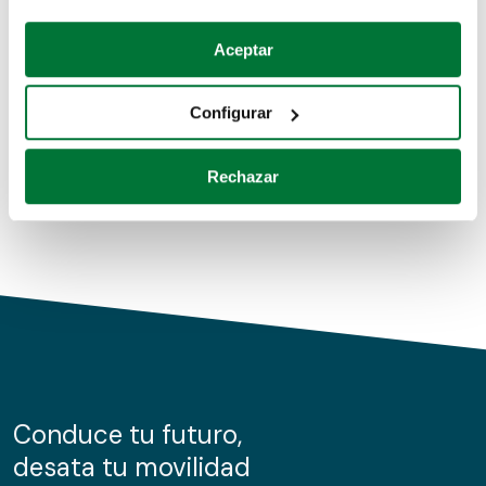
Coches de segunda mano
Si lo permite, también quisiéramos:
Aceptar
Recopilar información sobre su ubicación geográfica
Coches de km0
que puede tener una precisión de varios metros
Configurar
Coches de renting
Identificar su dispositivo analizándolo activamente
para buscar características específicas (huellas
Rechazar
digitales)
Obtenga más información sobre cómo se procesan sus
datos personales y establezca sus preferencias en la
sección de datos
. Puede cambiar o retirar su
consentimiento en cualquier momento en la Declaración
de cookies.
Las cookies de este sitio web se usan para personalizar
el contenido y los anuncios, ofrecer funciones de redes
sociales y analizar el tráfico. Además, compartimos
Conduce tu futuro,
información sobre el uso que haga del sitio web con
desata tu movilidad
nuestros partners de redes sociales, publicidad y análisis