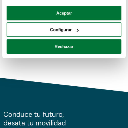
Coches de segunda mano
Si lo permite, también quisiéramos:
Aceptar
Recopilar información sobre su ubicación geográfica
Coches de km0
que puede tener una precisión de varios metros
Configurar
Coches de renting
Identificar su dispositivo analizándolo activamente
para buscar características específicas (huellas
Rechazar
digitales)
Obtenga más información sobre cómo se procesan sus
datos personales y establezca sus preferencias en la
sección de datos
. Puede cambiar o retirar su
consentimiento en cualquier momento en la Declaración
de cookies.
Las cookies de este sitio web se usan para personalizar
el contenido y los anuncios, ofrecer funciones de redes
sociales y analizar el tráfico. Además, compartimos
Conduce tu futuro,
información sobre el uso que haga del sitio web con
desata tu movilidad
nuestros partners de redes sociales, publicidad y análisis