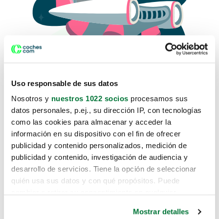
Uso responsable de sus datos
Nosotros y
nuestros 1022 socios
procesamos sus
datos personales, p.ej., su dirección IP, con tecnologías
como las cookies para almacenar y acceder la
Lo sentimos, no sabemos como
información en su dispositivo con el fin de ofrecer
te hemos traido hasta aquí.
publicidad y contenido personalizados, medición de
publicidad y contenido, investigación de audiencia y
desarrollo de servicios. Tiene la opción de seleccionar
Pero puedes encontrar el coche que estás
quién usa sus datos y con qué propósitos. Puede
buscando en alguno de estos enlaces:
cambiar o retirar su consentimiento en cualquier
momento desde la Declaración de cookies o clicando en
Coches nuevos
Mostrar detalles
el Menú de consentimiento.