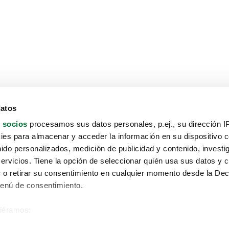
datos
 socios
procesamos sus datos personales, p.ej., su dirección I
es para almacenar y acceder la información en su dispositivo co
nido personalizados, medición de publicidad y contenido, investi
servicios. Tiene la opción de seleccionar quién usa sus datos y 
 o retirar su consentimiento en cualquier momento desde la Dec
Menú de consentimiento.
siéramos:
Aviso protección de datos
 sobre su ubicación geográfica que puede tener una precisión de