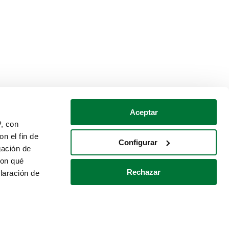
Aceptar
P, con
n el fin de
Configurar
gación de
con qué
Rechazar
laración de
Política de cookies
Contacto
 varios metros