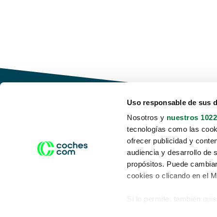
Uso responsable de sus 
Nosotros y
nuestros 1022
tecnologías como las cooki
Conduce tu futuro,
ofrecer publicidad y conte
desata tu movilidad
audiencia y desarrollo de 
propósitos. Puede cambiar
cookies o clicando en el 
Si lo permite, también qui
Acerca de nosotros
Aviso legal
Recopilar información