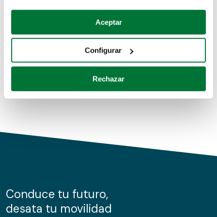
Coches de segunda mano
Si lo permite, también quisiéramos:
Aceptar
Recopilar información sobre su ubicación geográfica
Coches de km0
que puede tener una precisión de varios metros
Configurar
Coches de renting
Identificar su dispositivo analizándolo activamente
para buscar características específicas (huellas
Rechazar
digitales)
Obtenga más información sobre cómo se procesan sus
datos personales y establezca sus preferencias en la
sección de datos
. Puede cambiar o retirar su
consentimiento en cualquier momento en la Declaración
de cookies.
Las cookies de este sitio web se usan para personalizar
el contenido y los anuncios, ofrecer funciones de redes
sociales y analizar el tráfico. Además, compartimos
Conduce tu futuro,
información sobre el uso que haga del sitio web con
desata tu movilidad
nuestros partners de redes sociales, publicidad y análisis