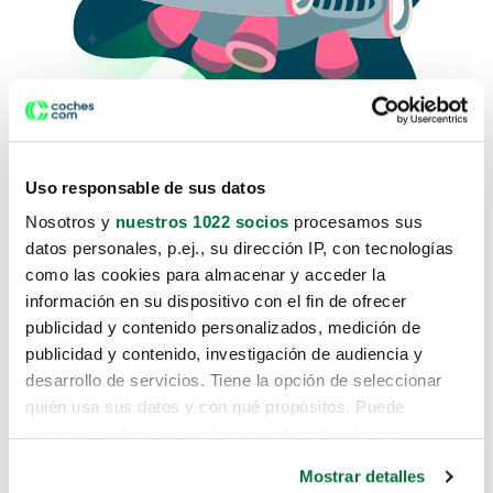
Uso responsable de sus datos
Nosotros y
nuestros 1022 socios
procesamos sus
datos personales, p.ej., su dirección IP, con tecnologías
como las cookies para almacenar y acceder la
Lo sentimos, no sabemos como
información en su dispositivo con el fin de ofrecer
te hemos traido hasta aquí.
publicidad y contenido personalizados, medición de
publicidad y contenido, investigación de audiencia y
desarrollo de servicios. Tiene la opción de seleccionar
Pero puedes encontrar el coche que estás
quién usa sus datos y con qué propósitos. Puede
buscando en alguno de estos enlaces:
cambiar o retirar su consentimiento en cualquier
momento desde la Declaración de cookies o clicando en
Coches nuevos
Mostrar detalles
el Menú de consentimiento.