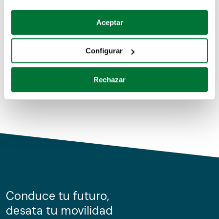
Coches de segunda mano
Si lo permite, también quisiéramos:
Aceptar
Recopilar información sobre su ubicación geográfica
Coches de km0
que puede tener una precisión de varios metros
Configurar
Coches de renting
Identificar su dispositivo analizándolo activamente
para buscar características específicas (huellas
Rechazar
digitales)
Obtenga más información sobre cómo se procesan sus
datos personales y establezca sus preferencias en la
sección de datos
. Puede cambiar o retirar su
consentimiento en cualquier momento en la Declaración
de cookies.
Las cookies de este sitio web se usan para personalizar
el contenido y los anuncios, ofrecer funciones de redes
sociales y analizar el tráfico. Además, compartimos
Conduce tu futuro,
información sobre el uso que haga del sitio web con
desata tu movilidad
nuestros partners de redes sociales, publicidad y análisis