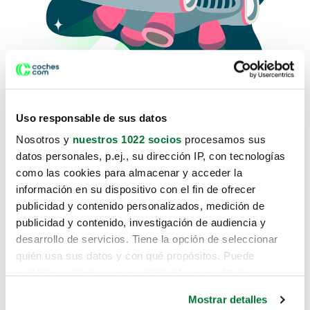
Uso responsable de sus datos
Nosotros y
nuestros 1022 socios
procesamos sus
datos personales, p.ej., su dirección IP, con tecnologías
como las cookies para almacenar y acceder la
Lo sentimos, no sabemos como
información en su dispositivo con el fin de ofrecer
te hemos traido hasta aquí.
publicidad y contenido personalizados, medición de
publicidad y contenido, investigación de audiencia y
desarrollo de servicios. Tiene la opción de seleccionar
Pero puedes encontrar el coche que estás
quién usa sus datos y con qué propósitos. Puede
buscando en alguno de estos enlaces:
cambiar o retirar su consentimiento en cualquier
momento desde la Declaración de cookies o clicando en
Coches nuevos
Mostrar detalles
el Menú de consentimiento.