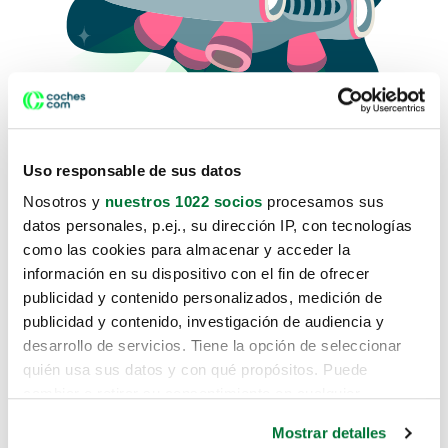
Uso responsable de sus datos
Nosotros y
nuestros 1022 socios
procesamos sus
datos personales, p.ej., su dirección IP, con tecnologías
como las cookies para almacenar y acceder la
Lo sentimos, no sabemos como
información en su dispositivo con el fin de ofrecer
te hemos traido hasta aquí.
publicidad y contenido personalizados, medición de
publicidad y contenido, investigación de audiencia y
desarrollo de servicios. Tiene la opción de seleccionar
Pero puedes encontrar el coche que estás
quién usa sus datos y con qué propósitos. Puede
buscando en alguno de estos enlaces:
cambiar o retirar su consentimiento en cualquier
momento desde la Declaración de cookies o clicando en
Coches nuevos
Mostrar detalles
el Menú de consentimiento.