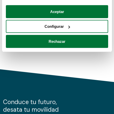
Coches de segunda mano
Si lo permite, también quisiéramos:
Aceptar
Recopilar información sobre su ubicación geográfica
Coches de km0
que puede tener una precisión de varios metros
Configurar
Coches de renting
Identificar su dispositivo analizándolo activamente
para buscar características específicas (huellas
Rechazar
digitales)
Obtenga más información sobre cómo se procesan sus
datos personales y establezca sus preferencias en la
sección de datos
. Puede cambiar o retirar su
consentimiento en cualquier momento en la Declaración
de cookies.
Las cookies de este sitio web se usan para personalizar
el contenido y los anuncios, ofrecer funciones de redes
sociales y analizar el tráfico. Además, compartimos
Conduce tu futuro,
información sobre el uso que haga del sitio web con
desata tu movilidad
nuestros partners de redes sociales, publicidad y análisis