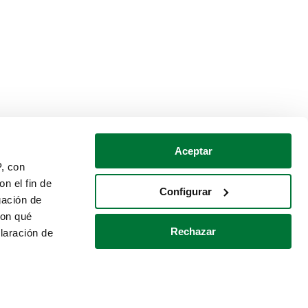
Aceptar
P, con
n el fin de
Configurar
gación de
con qué
Rechazar
laración de
Política de cookies
Contacto
 varios metros