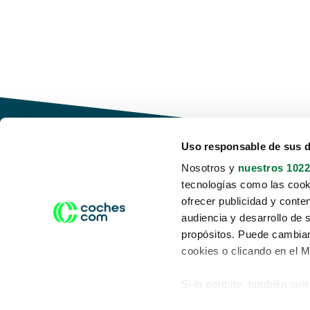
Uso responsable de sus 
Nosotros y
nuestros 1022
tecnologías como las cooki
Conduce tu futuro,
ofrecer publicidad y conte
desata tu movilidad
audiencia y desarrollo de 
propósitos. Puede cambiar
cookies o clicando en el 
Si lo permite, también qui
Acerca de nosotros
Aviso legal
Recopilar información