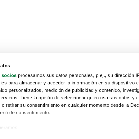
datos
 socios
procesamos sus datos personales, p.ej., su dirección I
es para almacenar y acceder la información en su dispositivo co
nido personalizados, medición de publicidad y contenido, investi
servicios. Tiene la opción de seleccionar quién usa sus datos y 
 o retirar su consentimiento en cualquier momento desde la Dec
Menú de consentimiento.
siéramos:
Aviso protección de datos
 sobre su ubicación geográfica que puede tener una precisión de