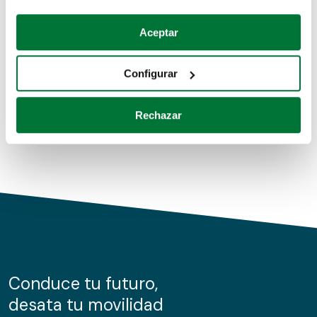
Coches de segunda mano
Si lo permite, también quisiéramos:
Aceptar
Recopilar información sobre su ubicación geográfica
Coches de km0
que puede tener una precisión de varios metros
Configurar
Coches de renting
Identificar su dispositivo analizándolo activamente
para buscar características específicas (huellas
Rechazar
digitales)
Obtenga más información sobre cómo se procesan sus
datos personales y establezca sus preferencias en la
sección de datos
. Puede cambiar o retirar su
consentimiento en cualquier momento en la Declaración
de cookies.
Las cookies de este sitio web se usan para personalizar
el contenido y los anuncios, ofrecer funciones de redes
sociales y analizar el tráfico. Además, compartimos
Conduce tu futuro,
información sobre el uso que haga del sitio web con
desata tu movilidad
nuestros partners de redes sociales, publicidad y análisis