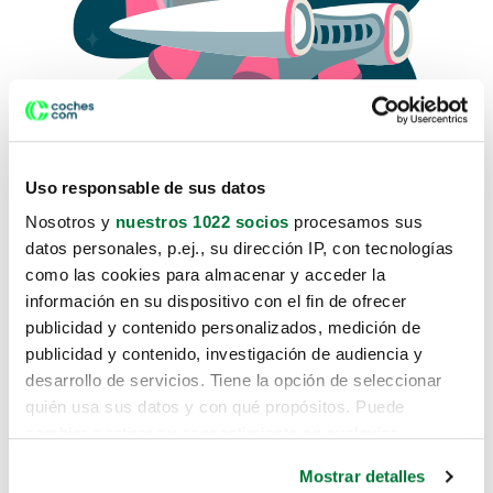
Uso responsable de sus datos
Nosotros y
nuestros 1022 socios
procesamos sus
datos personales, p.ej., su dirección IP, con tecnologías
como las cookies para almacenar y acceder la
Lo sentimos, no sabemos como
información en su dispositivo con el fin de ofrecer
te hemos traido hasta aquí.
publicidad y contenido personalizados, medición de
publicidad y contenido, investigación de audiencia y
desarrollo de servicios. Tiene la opción de seleccionar
Pero puedes encontrar el coche que estás
quién usa sus datos y con qué propósitos. Puede
buscando en alguno de estos enlaces:
cambiar o retirar su consentimiento en cualquier
momento desde la Declaración de cookies o clicando en
Coches nuevos
Mostrar detalles
el Menú de consentimiento.