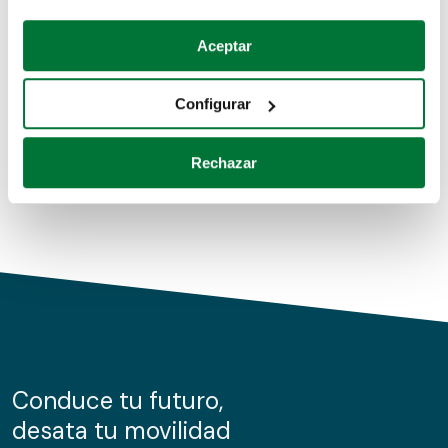
Coches de segunda mano
Si lo permite, también quisiéramos:
Aceptar
Recopilar información sobre su ubicación geográfica
Coches de km0
que puede tener una precisión de varios metros
Configurar
Coches de renting
Identificar su dispositivo analizándolo activamente
para buscar características específicas (huellas
Rechazar
digitales)
Obtenga más información sobre cómo se procesan sus
datos personales y establezca sus preferencias en la
sección de datos
. Puede cambiar o retirar su
consentimiento en cualquier momento en la Declaración
de cookies.
Las cookies de este sitio web se usan para personalizar
el contenido y los anuncios, ofrecer funciones de redes
sociales y analizar el tráfico. Además, compartimos
Conduce tu futuro,
información sobre el uso que haga del sitio web con
desata tu movilidad
nuestros partners de redes sociales, publicidad y análisis