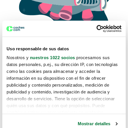
Uso responsable de sus datos
Nosotros y
nuestros 1022 socios
procesamos sus
datos personales, p.ej., su dirección IP, con tecnologías
como las cookies para almacenar y acceder la
Lo sentimos, no sabemos como
información en su dispositivo con el fin de ofrecer
te hemos traido hasta aquí.
publicidad y contenido personalizados, medición de
publicidad y contenido, investigación de audiencia y
desarrollo de servicios. Tiene la opción de seleccionar
Pero puedes encontrar el coche que estás
quién usa sus datos y con qué propósitos. Puede
buscando en alguno de estos enlaces:
cambiar o retirar su consentimiento en cualquier
momento desde la Declaración de cookies o clicando en
Coches nuevos
Mostrar detalles
el Menú de consentimiento.