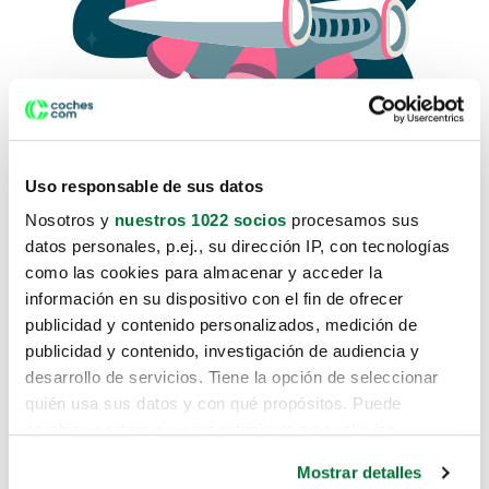
Uso responsable de sus datos
Nosotros y
nuestros 1022 socios
procesamos sus
datos personales, p.ej., su dirección IP, con tecnologías
como las cookies para almacenar y acceder la
Lo sentimos, no sabemos como
información en su dispositivo con el fin de ofrecer
te hemos traido hasta aquí.
publicidad y contenido personalizados, medición de
publicidad y contenido, investigación de audiencia y
desarrollo de servicios. Tiene la opción de seleccionar
Pero puedes encontrar el coche que estás
quién usa sus datos y con qué propósitos. Puede
buscando en alguno de estos enlaces:
cambiar o retirar su consentimiento en cualquier
momento desde la Declaración de cookies o clicando en
Coches nuevos
Mostrar detalles
el Menú de consentimiento.