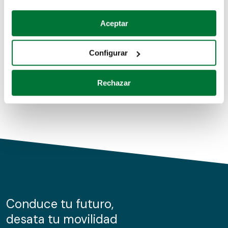
Coches de segunda mano
Si lo permite, también quisiéramos:
Aceptar
Recopilar información sobre su ubicación geográfica
Coches de km0
que puede tener una precisión de varios metros
Configurar
Coches de renting
Identificar su dispositivo analizándolo activamente
para buscar características específicas (huellas
Rechazar
digitales)
Obtenga más información sobre cómo se procesan sus
datos personales y establezca sus preferencias en la
sección de datos
. Puede cambiar o retirar su
consentimiento en cualquier momento en la Declaración
de cookies.
Las cookies de este sitio web se usan para personalizar
el contenido y los anuncios, ofrecer funciones de redes
sociales y analizar el tráfico. Además, compartimos
Conduce tu futuro,
información sobre el uso que haga del sitio web con
desata tu movilidad
nuestros partners de redes sociales, publicidad y análisis