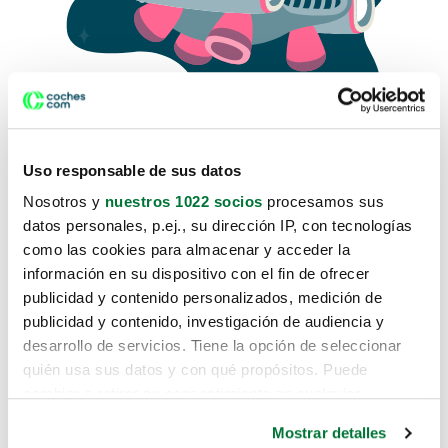
Uso responsable de sus datos
Nosotros y
nuestros 1022 socios
procesamos sus
datos personales, p.ej., su dirección IP, con tecnologías
como las cookies para almacenar y acceder la
Lo sentimos, no sabemos como
información en su dispositivo con el fin de ofrecer
te hemos traido hasta aquí.
publicidad y contenido personalizados, medición de
publicidad y contenido, investigación de audiencia y
desarrollo de servicios. Tiene la opción de seleccionar
Pero puedes encontrar el coche que estás
quién usa sus datos y con qué propósitos. Puede
buscando en alguno de estos enlaces:
cambiar o retirar su consentimiento en cualquier
momento desde la Declaración de cookies o clicando en
Coches nuevos
Mostrar detalles
el Menú de consentimiento.