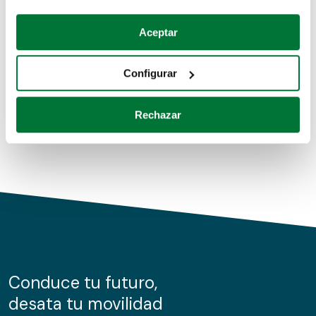
Coches de segunda mano
Si lo permite, también quisiéramos:
Aceptar
Recopilar información sobre su ubicación geográfica
Coches de km0
que puede tener una precisión de varios metros
Configurar
Coches de renting
Identificar su dispositivo analizándolo activamente
para buscar características específicas (huellas
Rechazar
digitales)
Obtenga más información sobre cómo se procesan sus
datos personales y establezca sus preferencias en la
sección de datos
. Puede cambiar o retirar su
consentimiento en cualquier momento en la Declaración
de cookies.
Las cookies de este sitio web se usan para personalizar
el contenido y los anuncios, ofrecer funciones de redes
sociales y analizar el tráfico. Además, compartimos
Conduce tu futuro,
información sobre el uso que haga del sitio web con
desata tu movilidad
nuestros partners de redes sociales, publicidad y análisis