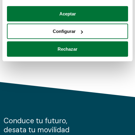
Coches de segunda mano
Si lo permite, también quisiéramos:
Aceptar
Recopilar información sobre su ubicación geográfica
Coches de km0
que puede tener una precisión de varios metros
Configurar
Coches de renting
Identificar su dispositivo analizándolo activamente
para buscar características específicas (huellas
Rechazar
digitales)
Obtenga más información sobre cómo se procesan sus
datos personales y establezca sus preferencias en la
sección de datos
. Puede cambiar o retirar su
consentimiento en cualquier momento en la Declaración
de cookies.
Las cookies de este sitio web se usan para personalizar
el contenido y los anuncios, ofrecer funciones de redes
sociales y analizar el tráfico. Además, compartimos
Conduce tu futuro,
información sobre el uso que haga del sitio web con
desata tu movilidad
nuestros partners de redes sociales, publicidad y análisis