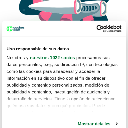
Uso responsable de sus datos
Nosotros y
nuestros 1022 socios
procesamos sus
datos personales, p.ej., su dirección IP, con tecnologías
como las cookies para almacenar y acceder la
Lo sentimos, no sabemos como
información en su dispositivo con el fin de ofrecer
te hemos traido hasta aquí.
publicidad y contenido personalizados, medición de
publicidad y contenido, investigación de audiencia y
desarrollo de servicios. Tiene la opción de seleccionar
Pero puedes encontrar el coche que estás
quién usa sus datos y con qué propósitos. Puede
buscando en alguno de estos enlaces:
cambiar o retirar su consentimiento en cualquier
momento desde la Declaración de cookies o clicando en
Coches nuevos
Mostrar detalles
el Menú de consentimiento.