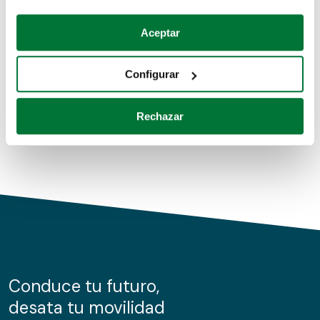
Coches de segunda mano
Si lo permite, también quisiéramos:
Aceptar
Recopilar información sobre su ubicación geográfica
Coches de km0
que puede tener una precisión de varios metros
Configurar
Coches de renting
Identificar su dispositivo analizándolo activamente
para buscar características específicas (huellas
Rechazar
digitales)
Obtenga más información sobre cómo se procesan sus
datos personales y establezca sus preferencias en la
sección de datos
. Puede cambiar o retirar su
consentimiento en cualquier momento en la Declaración
de cookies.
Las cookies de este sitio web se usan para personalizar
el contenido y los anuncios, ofrecer funciones de redes
sociales y analizar el tráfico. Además, compartimos
Conduce tu futuro,
información sobre el uso que haga del sitio web con
desata tu movilidad
nuestros partners de redes sociales, publicidad y análisis