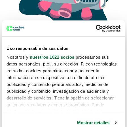
Uso responsable de sus datos
Nosotros y
nuestros 1022 socios
procesamos sus
datos personales, p.ej., su dirección IP, con tecnologías
como las cookies para almacenar y acceder la
Lo sentimos, no sabemos como
información en su dispositivo con el fin de ofrecer
te hemos traido hasta aquí.
publicidad y contenido personalizados, medición de
publicidad y contenido, investigación de audiencia y
desarrollo de servicios. Tiene la opción de seleccionar
Pero puedes encontrar el coche que estás
quién usa sus datos y con qué propósitos. Puede
buscando en alguno de estos enlaces:
cambiar o retirar su consentimiento en cualquier
momento desde la Declaración de cookies o clicando en
Coches nuevos
Mostrar detalles
el Menú de consentimiento.