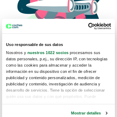
Uso responsable de sus datos
Nosotros y
nuestros 1022 socios
procesamos sus
datos personales, p.ej., su dirección IP, con tecnologías
como las cookies para almacenar y acceder la
Lo sentimos, no sabemos como
información en su dispositivo con el fin de ofrecer
te hemos traido hasta aquí.
publicidad y contenido personalizados, medición de
publicidad y contenido, investigación de audiencia y
desarrollo de servicios. Tiene la opción de seleccionar
Pero puedes encontrar el coche que estás
quién usa sus datos y con qué propósitos. Puede
buscando en alguno de estos enlaces:
cambiar o retirar su consentimiento en cualquier
momento desde la Declaración de cookies o clicando en
Coches nuevos
Mostrar detalles
el Menú de consentimiento.