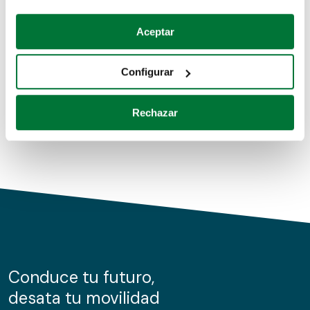
Coches de segunda mano
Si lo permite, también quisiéramos:
Aceptar
Recopilar información sobre su ubicación geográfica
Coches de km0
que puede tener una precisión de varios metros
Configurar
Coches de renting
Identificar su dispositivo analizándolo activamente
para buscar características específicas (huellas
Rechazar
digitales)
Obtenga más información sobre cómo se procesan sus
datos personales y establezca sus preferencias en la
sección de datos
. Puede cambiar o retirar su
consentimiento en cualquier momento en la Declaración
de cookies.
Las cookies de este sitio web se usan para personalizar
el contenido y los anuncios, ofrecer funciones de redes
sociales y analizar el tráfico. Además, compartimos
Conduce tu futuro,
información sobre el uso que haga del sitio web con
desata tu movilidad
nuestros partners de redes sociales, publicidad y análisis