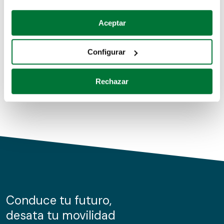
Coches de segunda mano
Si lo permite, también quisiéramos:
Aceptar
Recopilar información sobre su ubicación geográfica
Coches de km0
que puede tener una precisión de varios metros
Configurar
Coches de renting
Identificar su dispositivo analizándolo activamente
para buscar características específicas (huellas
Rechazar
digitales)
Obtenga más información sobre cómo se procesan sus
datos personales y establezca sus preferencias en la
sección de datos
. Puede cambiar o retirar su
consentimiento en cualquier momento en la Declaración
de cookies.
Las cookies de este sitio web se usan para personalizar
el contenido y los anuncios, ofrecer funciones de redes
sociales y analizar el tráfico. Además, compartimos
Conduce tu futuro,
información sobre el uso que haga del sitio web con
desata tu movilidad
nuestros partners de redes sociales, publicidad y análisis