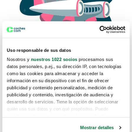
Uso responsable de sus datos
Nosotros y
nuestros 1022 socios
procesamos sus
datos personales, p.ej., su dirección IP, con tecnologías
como las cookies para almacenar y acceder la
Lo sentimos, no sabemos como
información en su dispositivo con el fin de ofrecer
te hemos traido hasta aquí.
publicidad y contenido personalizados, medición de
publicidad y contenido, investigación de audiencia y
desarrollo de servicios. Tiene la opción de seleccionar
Pero puedes encontrar el coche que estás
quién usa sus datos y con qué propósitos. Puede
buscando en alguno de estos enlaces:
cambiar o retirar su consentimiento en cualquier
momento desde la Declaración de cookies o clicando en
Coches nuevos
Mostrar detalles
el Menú de consentimiento.